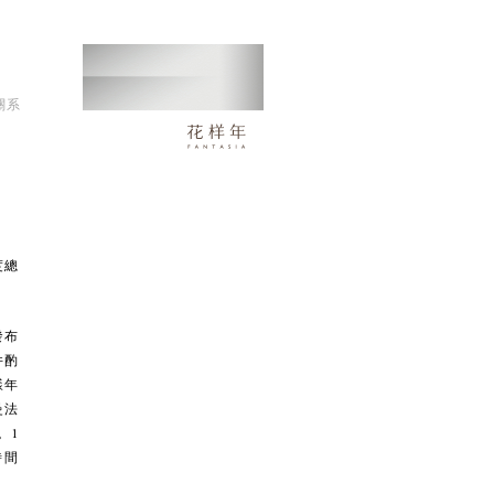
關系
度總
發布
并酌
樣年
曼法
。1
時間