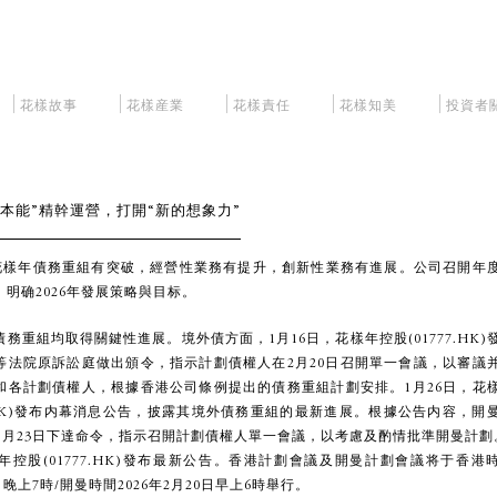
花樣故事
花樣産業
花樣責任
花樣知美
投資者
“本能”精幹運營，打開“新的想象力”
月，花樣年債務重組有突破，經營性業務有提升，創新性業務有進展。公司召開年
明确2026年發展策略與目标。
務重組均取得關鍵性進展。境外債方面，1月16日，花樣年控股(01777.HK)
等法院原訴訟庭做出頒令，指示計劃債權人在2月20日召開單一會議，以審議
和各計劃債權人，根據香港公司條例提出的債務重組計劃安排。1月26日，花
7.HK)發布内幕消息公告，披露其境外債務重組的最新進展。根據公告内容，開
年1月23日下達命令，指示召開計劃債權人單一會議，以考慮及酌情批準開曼計劃
年控股(01777.HK)發布最新公告。香港計劃會議及開曼計劃會議将于香港
0日晚上7時/開曼時間2026年2月20日早上6時舉行。