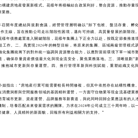
力構建房地産發展新模式。花樣年将積極結合政策利好，整合資源，推動存量
新業務。
年召開年度總結與規劃會議，經營管理層明确以“卸下包袱、盤活存量、孵
工作主線，旨在推動公司走出階段性困境，邁向可持續、高質量發展的新階段
花樣年債務處置進入關鍵階段，花樣年集團上下正全力以赴，按既定節奏推進
組工作。二、爲實現2026年的轉型目标，将原來的集團、區域兩級管理模式
，強化集團統籌下的對外統一協調與資源整合能力，以應對當前環境下單一城市
題，确保存量資産價值最大化與現金流安全，聚焦業務落地。三、清晰規劃“
，擁抱城市更新與存量運營。四、推行管理革新與科技賦能，重塑組織文化
小姐指出：“房地産行業可能需要較長時間修複，但其中依然存在結構性機會
在消費洞察與空間服務領域的基因精幹運營，一方面守住物業等現金流基礎業
培育城市更新、資産運營、品牌服務等新賽道，與此同時回歸企業應該有的人
機制，培養匹配未來發展需求的團隊。力求在2028年公司成立三十周年時，以
産健康、人員精幹的新面貌，回報所有利益相關方的支持。”