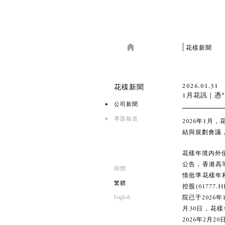
花樣新聞
2026.01.31
花樣新聞
1月花訊｜憑
公司新聞
專題報道
2026年1
結與規劃會議，
花樣年境内外債
公告，香港高
簡體
情批準花樣年
繁軆
控股(0177
English
院已于2026
月30日，花樣
2026年2月2