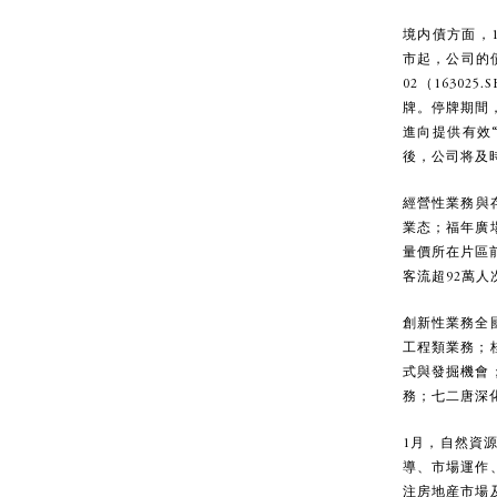
境内債方面，1
市起，公司的債券
02（16302
牌。停牌期間，
進向提供有效
後，公司将及
經營性業務與
業态；福年廣
量價所在片區
客流超92萬
創新性業務全
工程類業務；
式與發掘機會
務；七二唐深
1月，自然資
導、市場運作
注房地産市場