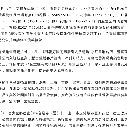
月19日，花樣年集團（中國）有限公司發布公告，公告宣布自2026年1月20
簡稱及代碼包括H18花樣（155092.SH）、19花樣年（155493.SH）、19
5.SH）、20花樣01（175108.SH）和20花樣02（175447.SH）的五隻公司債券
公司将根據2025年12月26日債券持有人會議表決通過的展期議案的相關規定
“同意”表決票的債券持有人進行現金提前償付安排等各項工作，待有關事項
時公告并申請停牌債券複牌。
存量銷售穩定推進。1月，福田花好園芝麻唐引入沃爾瑪-小紅書聯名店，豐富
場招商入駐新企業，豐富整體客戶結構。深圳好時光、青島碧雲灣現房銷售均
前三。花樣年旗下7個重點商業項目1月累計舉辦活動32場，吸引線上參與者及
人次，帶動場内商戶銷售，提升商場人氣與流量。
國範圍内多維拓展鋪開。深圳、上海、重慶、北京、青島、成都團隊持續探索
桂林、深圳及上海試點代銷類業務，并在業務拓展過程探索新的輕資産業務增
；品牌與設計團隊對外拓展品牌價值、資産價值煥新升級的代運營及設計服務
化線下空間和一桌飯運營。
源部、住房城鄉建設部聯合發布《通知》，進一步支持城市更新行動，建立政
、公衆參與的城市更新可持續模式。央行宣布下調商業用房購房貸款比例，密
及金融形勢邊際變化，穩妥有序完善房地産信貸基礎性制度，促進房地産市場