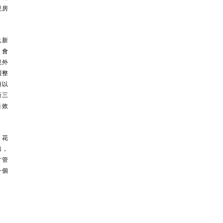
現房
化新
。會
境外
調整
難以
新三
與效
。花
務，
才管
一個