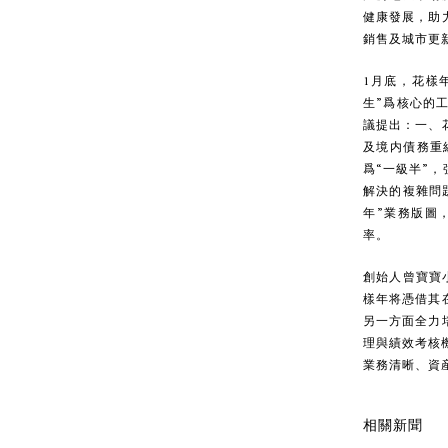
健康發展，助
銷售及城市更
1月底，花樣
生”爲核心的
議提出：一、
及境内債務重
爲“一級半”
解決的複雜問
年”業務版圖
率。
創始人曾寶寶
樣年将憑借其
另一方面全力
理與績效考核
業務清晰、資
相關新聞