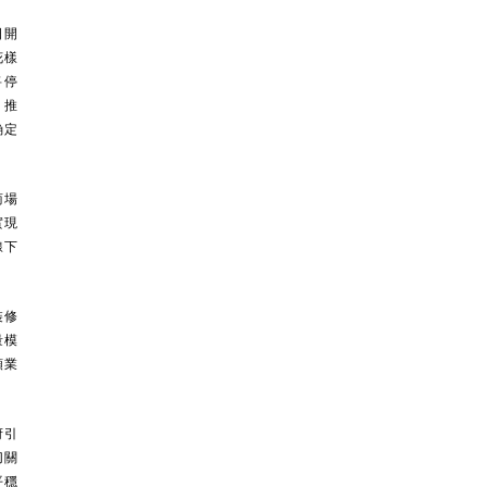
日開
花樣
将停
，推
确定
商場
實現
線下
裝修
量模
類業
府引
切關
平穩