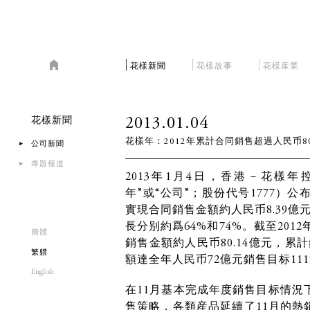
花樣新聞
花樣故事
花樣産業
2013.01.04
花樣新聞
花樣年：2012年累計合同銷售超過人民币8
公司新聞
專題報道
2013年1月4日，香港－花樣
年”或“公司”；股份代号1777）公
實現合同銷售金額約人民币8.39億元
長分别約爲64%和74%。截至2012
簡體
銷售金額約人民币80.14億元，累計
繁軆
額達全年人民币72億元銷售目标11
English
在11月基本完成年度銷售目标情況
售策略，各類産品延續了11月的熱