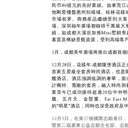
民币80億元的良好業績。如東莞江
他剛需樓盤惠州别樣城、桂林花樣
市場前茅。商務産品繼續受到大客
場、深圳福年廣場都錄得千萬級大
績，如成都大溪谷加推Mini墅銷
素質及稀缺景觀資源，受到高端客
1月
，成都美年廣場将推出成都首個M
12月28日，花樣年·成都隆堡酒
首家五星級全套房時尚酒店，也是
艦酒店。酒店強調低調的奢華，面向
計獨特、寬敞的套房，融入時尚與藝
業至今已成功接待超過20位中外
騰、五月天、金賢重、Far East
的“明星”酒店，同時也深受政府及
12月5日，在第27個國際志願者日
暨第二屆廣東公益志願文化節、志