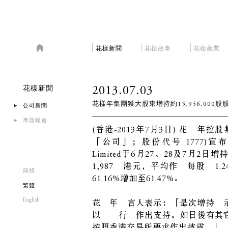
花樣新聞
花樣故事
花樣産業
2013.07.03
花樣新聞
花樣年集團獲大股東增持約15,956,000股
公司新聞
專題報道
(香港-2013年7月3日) 花樣
「公司」；股份代号 1777)宣布，大股東Fa
Limited于6月27、28及7月2日
1,987萬港元，平均作價每股約1
簡體
61.16%增加至61.47%。
繁軆
English
花樣年發言人表示：「是次增持顯
以實際行動作出支持。如日後有其