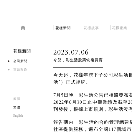
花樣新聞
花樣故事
花樣産業
2023.07.06
花樣新聞
今兒，彩生活股票恢複買賣
公司新聞
專題報道
今天起，花樣年旗下子公司彩生活服務
活”）正式複牌。
7月5日晚，彩生活公告已相繼發布截
簡體
2022年6月30日止中期業績及截至
繁軆
刊發後，根據上市規則，彩生活沒
English
報告期内，彩生活的合約管理總建築面
社區提供服務，遍布全國117個城市