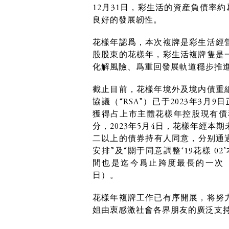
12月31日，彩生活的資産負債率約
良好的發展韌性。
花樣年認爲，本次複牌是彩生活經
股股東的花樣年，彩生活複牌隻是
化解風險、爲重回發展軌道穩步推
截止目前，花樣年境外及境内債重
協議（“RSA”）已于2023年3月9
獲得占上市主體花樣年控股現有債務
分，2023年5月4日，花樣年經
二以上的債券持有人同意，分别通過
安排”及“關于同意調整‘19花樣 
間也是迄今爲止跨度最長的一次（最
日）。
花樣年複牌工作已有序開展，将努
姐由衷感激社會各界朋友的廣泛支