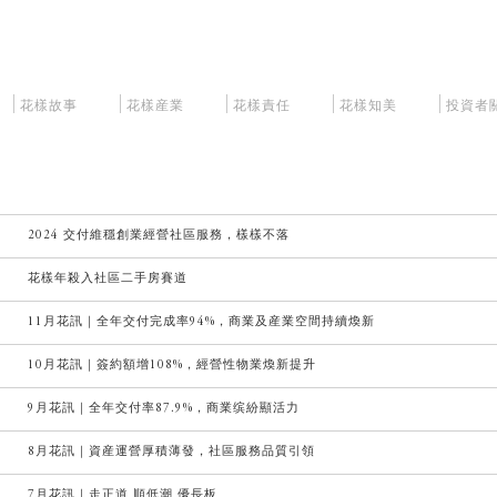
花樣故事
花樣産業
花樣責任
花樣知美
投資者
2024 交付維穩創業經營社區服務，樣樣不落
花樣年殺入社區二手房賽道
11月花訊｜全年交付完成率94%，商業及産業空間持續煥新
10月花訊｜簽約額增108%，經營性物業煥新提升
9月花訊｜全年交付率87.9%，商業缤紛顯活力
8月花訊｜資産運營厚積薄發，社區服務品質引領
7月花訊｜走正道 順低潮 優長板