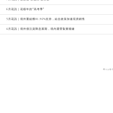
6月花訊｜花樣年的“高考季”
5月花訊｜境外重組獲81.96%支持，結合政策加速現房銷售
4月花訊｜境外債注資降息展期，境内運營紮實穩健