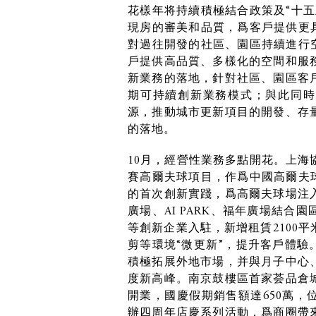
花樣年将持續積極結合政策及“十五
現房的審美和品質，爲客戶提供更具
對過往開發的社區、園區持續進行空
戶提供高品質、多樣化的空間和服
新業務的落地，針對社區、園區客
期可持續創新業務模式；與此同時
源，推動城市更新項目的開發、存
的落地。
10月，經營性業務多點開花。上海
賽高爾夫球項目，作爲中國高爾夫球
的首次創新實踐，爲高爾夫球場注
廣場、AI PARK、福年廣場結
等創新企業入駐，新增租賃2100
剪等環境“微更新”，提升客戶體驗
積極拓展外地市場，并與月子中心
度新高峰。南京鼓樓區首家荟品倉
開業，國慶假期銷售額達650萬，
辦四周年店慶系列活動，爲商圈帶