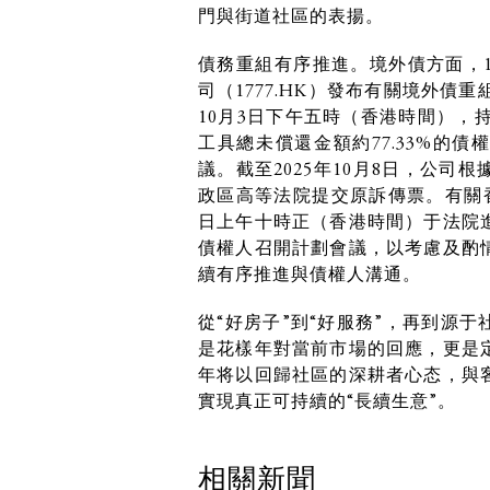
門與街道社區的表揚。
債務重組有序推進。境外債方面，1
司（1777.HK）發布有關境外債
10月3日下午五時（香港時間），持
工具總未償還金額約77.33%的
議。截至2025年10月8日，公
政區高等法院提交原訴傳票。有關香
日上午十時正（香港時間）于法院
債權人召開計劃會議，以考慮及酌
續有序推進與債權人溝通。
從“好房子”到“好服務”，再到源
是花樣年對當前市場的回應，更是
年将以回歸社區的深耕者心态，與
實現真正可持續的“長續生意”。
相關新聞