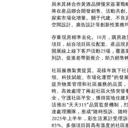
與米其林合作黃酒品牌慢宋簽署戰
将在産品聯合開發銷售、活動共創
探索市場化增量。關于代建、不良
空間設計、廣告設計等創新性業務
存量現房精準去化。10月，購房政
項目，結合項目區位配套、産品現
開展線上線下客戶活動25場，覆蓋
到訪、促進老帶新推介，助力銷售
社區服務紮實提質。花樣年旗下社
領、科技賦能、市場化運營”的發
提升物業管理和社區服務的品質，
時、高效處理了兩起社區火情突發
全，守護社區平安，獲得當地住建
活推出“天天315”品質監督機制
達處理團隊，形成“随時投訴、随時
2025年上半年，彩生活累計受理訴
85%。多個項目因爲有溫度的社區