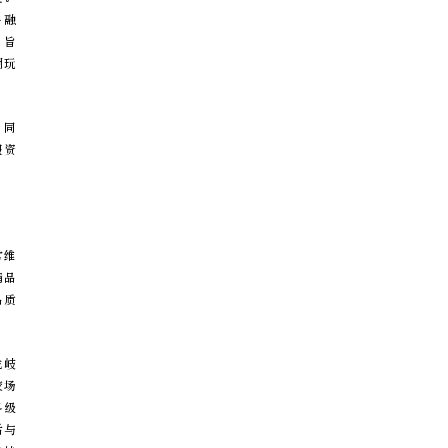
将融
，旨
潮玩
。同
假资
常维
精品
品质
龙岐
较场
界级
活与