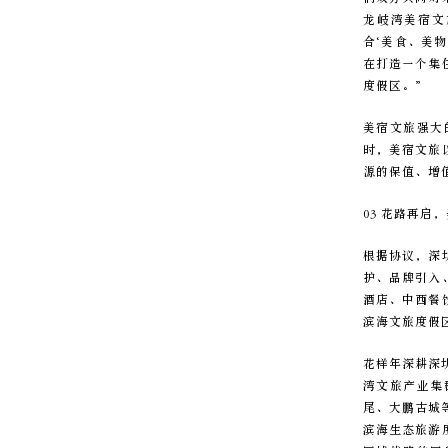
龙岐湾美宿文
合‘美食、美
在打造一个集
度假区。”
美宿文旅强大
时，美宿文旅
源的保值、增
03 花路再
根据协议，深
护、品牌引入
酒店、中西餐
滨海文旅度假
花样年深耕深
湾文旅产业集
尾、大鹏古城
滨海生态旅游