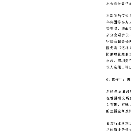
水头股份合作
本次签约仪式
科集团等多方
委委员、统战
店分会副会长
宿协会副会长
区党委书记林
团助理总裁兼
李超、深圳美
伙人余旭日等
01 花样年：
花样年集团起步
在香港联交所
为有趣、有味
的生活空间及
面对行业周期
活的新业务模