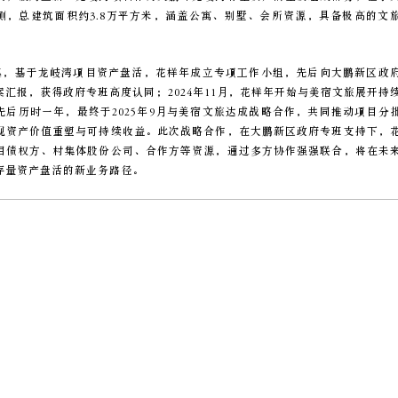
侧，总建筑面积约3.8万平方米，涵盖公寓、别墅、会所资源，具备极高的文
8月起，基于龙岐湾项目资产盘活，花样年成立专项工作小组，先后向大鹏新区政
案汇报，获得政府专班高度认同；2024年11月，花样年开始与美宿文旅展开持
先后历时一年，最终于2025年9月与美宿文旅达成战略合作，共同推动项目分
现资产价值重塑与可持续收益。此次战略合作，在大鹏新区政府专班支持下，
目债权方、村集体股份公司、合作方等资源，通过多方协作强强联合，将在未
存量资产盘活的新业务路径。