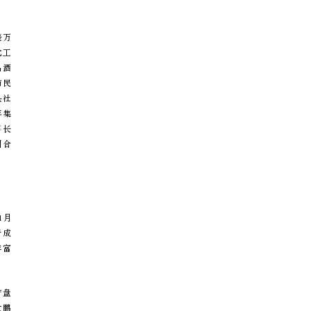
表万
党工
品酒
市民
头社
年集
事长
团合
1月
于成
丰富
产盘
大鹏