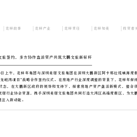
花样故事
花样产业
花样责任
花样知美
投资者
文旅签约，多方协作盘活资产共筑大鹏文旅新标杆
0月10日上午，花样年集团与深圳美宿文旅集团在深圳大鹏新区阿卡那拉琉璃海度
圳龙岐湾项目”战略合作签约仪式。在房地产行业深度调整的背景下，花样年保
状态，在大鹏新区政府的领导和支持下，探索房地产资产盘活新模式，整合
民宿行业协会资源，携手深圳美宿文旅集团共同打造大湾区高端度假区，为大
展注入新动能。