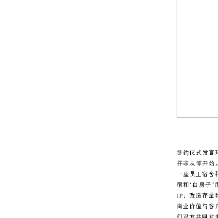
签约仪式发言
并非从零开始
一座员工宿舍
宿和‘白房子
IP，改造存
商业价值与客
们双方共同对