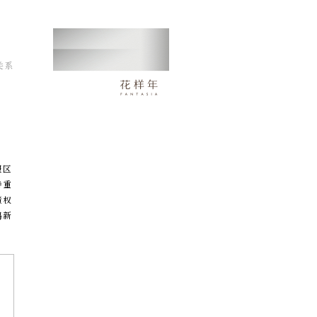
关系
假区
持重
债权
鹏新