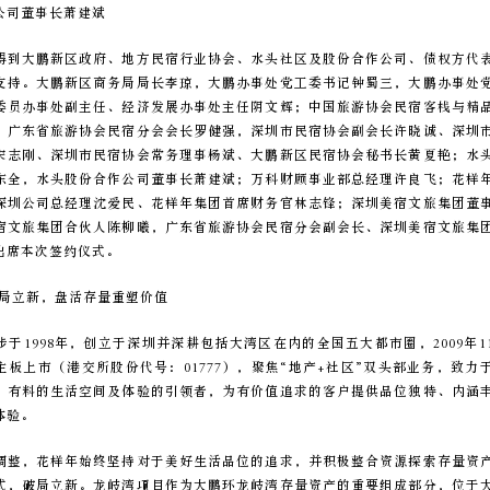
公司董事长萧建斌
得到大鹏新区政府、地方民宿行业协会、水头社区及股份合作公司、债权方代
支持。大鹏新区商务局局长李琼，大鹏办事处党工委书记钟蜀三，大鹏办事处
委员办事处副主任、经济发展办事处主任阴文辉；中国旅游协会民宿客栈与精
、广东省旅游协会民宿分会会长罗健强，深圳市民宿协会副会长许晓诚、深圳
宋志刚、深圳市民宿协会常务理事杨斌、大鹏新区民宿协会秘书长黄夏艳；水
东全，水头股份合作公司董事长萧建斌；万科财顾事业部总经理许良飞；花样
深圳公司总经理沈爱民、花样年集团首席财务官林志锋；深圳美宿文旅集团董
宿文旅集团合伙人陈柳曦，广东省旅游协会民宿分会副会长、深圳美宿文旅集
出席本次签约仪式。
破局立新，盘活存量重塑价值
于1998年，创立于深圳并深耕包括大湾区在内的全国五大都市圈，2009年1
主板上市（港交所股份代号：01777），聚焦“地产+社区”双头部业务，致力
、有料的生活空间及体验的引领者，为有价值追求的客户提供品位独特、内涵
体验。
调整，花样年始终坚持对于美好生活品位的追求，并积极整合资源探索存量资
式，破局立新。龙岐湾项目作为大鹏环龙岐湾存量资产的重要组成部分，位于