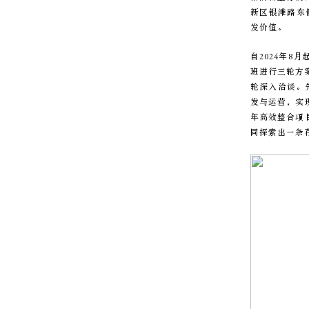
新区银滩路东
发价值。
自2024年
班进行三轮方
轮深入洽谈。
发与运营，实
年高效整合项
同探索出一条