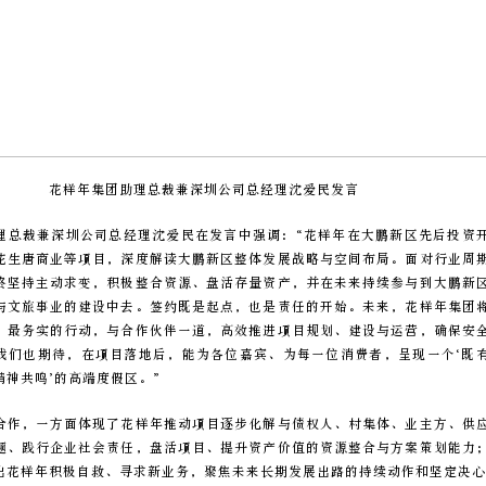
花样年集团助理总裁兼深圳公司总经理沈爱民发言
理总裁兼深圳公司总经理沈爱民在发言中强调：“花样年在大鹏新区先后投资
花生唐商业等项目，深度解读大鹏新区整体发展战略与空间布局。面对行业周
终坚持主动求变，积极整合资源、盘活存量资产，并在未来持续参与到大鹏新
与文旅事业的建设中去。签约既是起点，也是责任的开始。未来，花样年集团
、最务实的行动，与合作伙伴一道，高效推进项目规划、建设与运营，确保安
我们也期待，在项目落地后，能为各位嘉宾、为每一位消费者，呈现一个‘既
精神共鸣’的高端度假区。”
合作，一方面体现了花样年推动项目逐步化解与债权人、村集体、业主方、供
题、践行企业社会责任，盘活项目、提升资产价值的资源整合与方案策划能力
出花样年积极自救、寻求新业务，聚焦未来长期发展出路的持续动作和坚定决