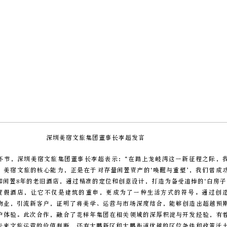
深圳美宿文旅集团董事长李超发言
环节，深圳美宿文旅集团董事长李超表示：“在踏上龙岐湾这一新征程之际，
。美宿文旅的核心能力，正是在于对存量闲置资产的‘唤醒与重塑’，我们曾成
和闲置8年的老旧酒店，通过精准的定位和创意设计，打造为备受追捧的‘白房子
’度假酒店，让它不仅是建筑的重申，更成为了一种生活方式的符号。通过创
量物业，引流新客户，证明了将美学、运营与市场深度结合，能够创造出超越预
户体验。此次合作，融合了花样年集团在相关领域的深厚积淀与开发经验，有
未来文旅运营的价值判断，还有大鹏新区和大鹏街道优越的区位条件和政策沃