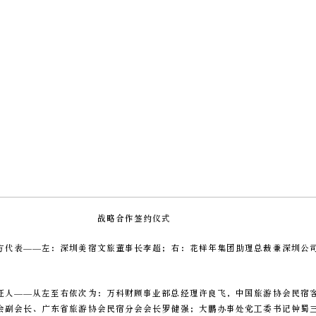
战略合作签约仪式
方代表——左：深圳美宿文旅董事长李超；右：花样年集团助理总裁兼深圳公
证人——从左至右依次为：万科财顾事业部总经理许良飞，中国旅游协会民宿
会副会长、广东省旅游协会民宿分会会长罗健强；大鹏办事处党工委书记钟蜀