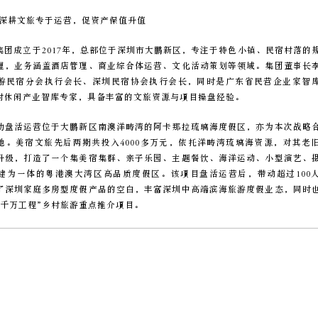
：深耕文旅专于运营，促资产保值升值
集团成立于2017年，总部位于深圳市大鹏新区，专注于特色小镇、民宿村落的
理，业务涵盖酒店管理、商业综合体运营、文化活动策划等领域。集团董事长
游民宿分会执行会长、深圳民宿协会执行会长，同时是广东省民营企业家智
村休闲产业智库专家，具备丰富的文旅资源与项目操盘经验。
功盘活运营位于大鹏新区南澳洋畴湾的阿卡那拉琉璃海度假区，亦为本次战略
地。美宿文旅先后两期共投入4000多万元，依托洋畴湾琉璃海资源，对其老
升级，打造了一个集美宿集群、亲子乐园、主题餐饮、海洋运动、小型演艺、
建为一体的粤港澳大湾区高品质度假区。该项目盘活运营后，带动超过100
了深圳家庭多房型度假产品的空白，丰富深圳中高端滨海旅游度假业态，同时
百千万工程”乡村旅游重点推介项目。