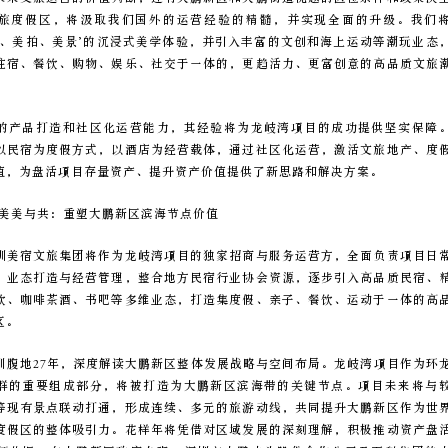
旅度假区，将汲取我们国外的运营经验的精髓，并实现全面的升级。我们
物、美拍、美景’的沉浸式美学体验，并引入丰富的文创和海上运动等潮玩业态
住宿、餐饮、购物、娱乐、社交于一体的，更趋活力、更富创意的高品质文旅
的产品打造和社区化运营能力，其经验将为龙岐湾项目的成功提供坚实保障
以民宿为度假方式，以酒店为经营载体，通过社区化运营，激活文旅地产、度
值，为盘活项目存量资产、提升资产价值提供了新思路和解决方案。
启，美美与共：重塑大鹏新区滨海节点价值
圳美宿文旅集团将作为龙岐湾项目的独家招商与服务运营方，全面负责项目日
、业态打造与经营管理，整合地方民宿行业协会资源，逐步引入高品质民宿、
饮、咖啡茶酒、书吧等多维业态，打造集度假、亲子、餐饮、运动于一体的高
区。
圳腹地27年，深度解读大鹏新区整体发展战略与空间布局。龙岐湾项目作为环
群的重要组成部分，将被打造为大鹏新区滨海带的关键节点。项目未来将与
等现有景点联动打通，形成连续、多元的旅游动线，共同提升大鹏新区作为世
度假区的整体吸引力。花样年将凭借对区域发展的深刻理解，积极推动资产盘